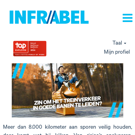
Taal
Mijn profiel
veiligheid
en
verkeersleiding
Meer dan 8.000 kilometer aan sporen veilig houden,