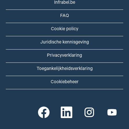
Infrabel.be
FAQ
Cookie policy
Juridische kennisgeving
Privacyverklaring
Toegankelijkheidsverklaring
Cookiebeheer
O
O
O
O
p
p
p
p
e
e
e
e
n
n
n
n
t
t
t
t