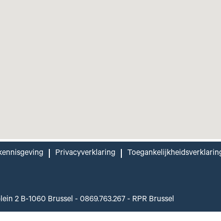
kennisgeving
Privacyverklaring
Toegankelijkheidsverklarin
plein 2 B-1060 Brussel - 0869.763.267 - RPR Brussel