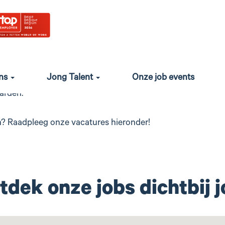
gaat Infrabel vollenbak 
an 9600 collega's en werken aan de duurzame mobiliteit 
erken of zie je jezelf eerder een van onze werktreinen bestur
ons
Jong Talent
Onze job events
je toekomst en die van onze maatschappij opbouwen. Bij ons
aarden.
n? Raadpleeg onze vacatures hieronder!
tdek onze jobs dichtbij j