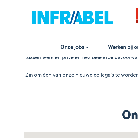
Alle
vacatures
In 2026 
Wil je deel uitmaken van ons team van meer d
600 talenten aan! Wil je als ‘technicus sporen’ w
Onze jobs
Werken bij 
overal in België. Werken bij Infrabel betekent 
tussen werk en privé en flexibele arbeidsvoorw
Zin om één van onze nieuwe collega's te worde
On
Screenreaders