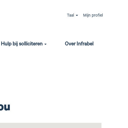
vooruit!
Taal
Mijn profiel
van morgen? In 2026 werft Infrabel meer dan
en? Heb je liever een IT job? Alles is mogelijk,
Hulp bij solliciteren
Over Infrabel
 geniet je van werkzekerheid, een goede balans
ou