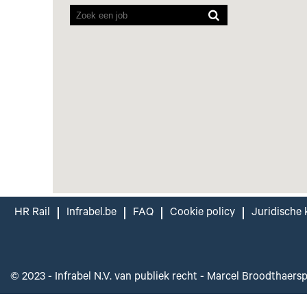
kunnen
de
volgende
doorzoekbare
kaart
niet
lezen.
HR Rail
Infrabel.be
FAQ
Cookie policy
Juridische 
© 2023 - Infrabel N.V. van publiek recht - Marcel Broodthaers