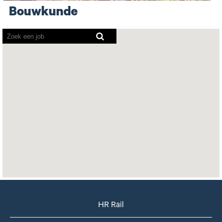
Bouwkunde
Screenreaders
kunnen
de
volgende
doorzoekbare
kaart
niet
lezen.
HR Rail