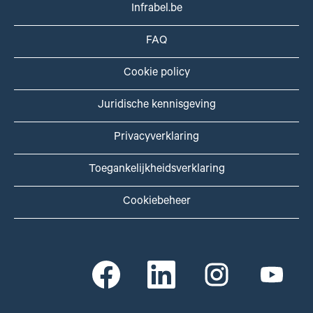
Infrabel.be
FAQ
Cookie policy
Juridische kennisgeving
Privacyverklaring
Toegankelijkheidsverklaring
Cookiebeheer
O
O
O
O
p
p
p
p
e
e
e
e
n
n
n
n